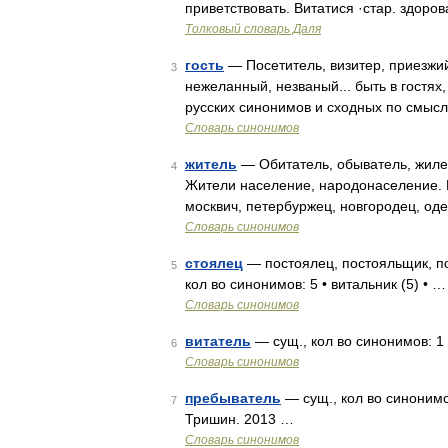
приветствовать. Витатися ·стар. здоро
Толковый словарь Даля
гость
— Посетитель, визитер, приезжий.
3
нежеланный, незваный... быть в гостях, 
русских синонимов и сходных по смысл
Словарь синонимов
житель
— Обитатель, обыватель, жилец
4
Жители население, народонаселение. В
москвич, петербуржец, новгородец, од
Словарь синонимов
стоялец
— постоялец, постояльщик, по
5
кол во синонимов: 5 • витальник (5) • …
Словарь синонимов
витатель
— сущ., кол во синонимов: 1
6
Словарь синонимов
пребыватель
— сущ., кол во синонимов
7
Тришин. 2013 …
Словарь синонимов