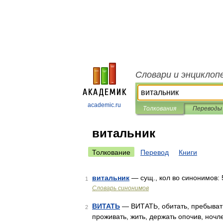
Словари и энциклоп
academic.ru
Толкования
Переводы
витальник
Толкование
Перевод
Книги
витальник
— сущ., кол во синонимов: 5 
1
Словарь синонимов
ВИТАТЬ
— ВИТАТЬ, обитать, пребывать
2
проживать, жить, держать опочив, ночлег