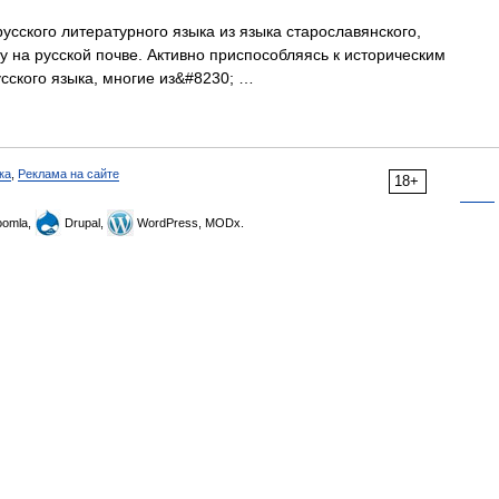
сского литературного языка из языка старославянского,
 на русской почве. Активно приспособляясь к историческим
сского языка, многие из&#8230; …
ка
,
Реклама на сайте
18+
omla,
Drupal,
WordPress, MODx.