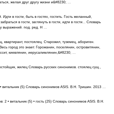
ваться, желая друг другу жизни и&#8230; …
 Идти в гости, быть в гостях, гостить. Гость желанный,
забраться в гости, заглянуть в гости, идти в гости... Словарь
у выражений. под. ред. Н …
, квартирант, постоялец. Старожил, туземец, абориген.
есь город это знает. Горожанин, поселянин, островитянин,
ессит, киевлянин, иерусалимлянин,&#8230; …
стойщик, жилец Словарь русских синонимов. стоялец сущ.,
 • витальник (5) Словарь синонимов ASIS. В.Н. Тришин. 2013 …
: 2 • витальник (5) • гость (25) Словарь синонимов ASIS. В.Н.