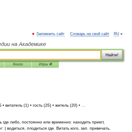
Запомнить сайт
Словарь на свой сайт
RU
едии на Академике
Найти!
Книги
Игры ⚽
• витатель (1) • гость (25) • житель (20) • …
 где либо, постоянно или временно: находить приют,
: | водиться, плодиться где. Витать кого, зап. привечать,